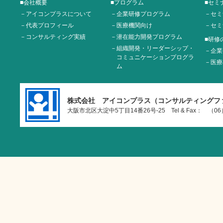
■会社概要
■プログラム
■セミ
－アイコンプラスについて
－企業研修プログラム
－セミ
－代表プロフィール
－医療機関向け
－セミ
－コンサルティング実績
－潜在能力開発プログラム
■研修
－組織開発・リーダーシップ・
－企業
コミュニケーションプログラ
－医療
ム
株式会社 アイコンプラス（コンサルティングフ
大阪市北区大淀中5丁目14番26号-25 Tel & Fax： （06）